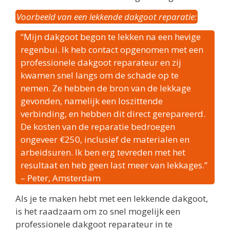
Voorbeeld van een lekkende dakgoot reparatie:
“Mijn dakgoot begon te lekken na een hevige
regenbui. Ik heb contact opgenomen met een
professionele dakgoot reparateur en zij
kwamen snel langs om de schade op te
nemen. Ze hebben de bron van de lekkage
gevonden, namelijk een loszittende
verbinding, en hebben dit direct gerepareerd.
De kosten van de reparatie bedroegen
ongeveer €250, inclusief de materialen en
arbeidsuren. Ik ben erg tevreden met het
resultaat en heb geen last meer van lekkages.”
– Peter, Amsterdam
Als je te maken hebt met een lekkende dakgoot,
is het raadzaam om zo snel mogelijk een
professionele dakgoot reparateur in te