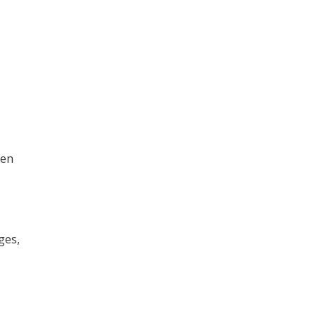
ten
ges,