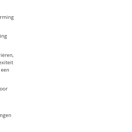
erming
ing
iëren,
xiteit
 een
voor
angen