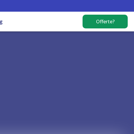
g
Offerte?