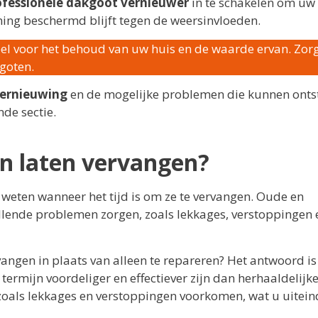
ofessionele dakgoot vernieuwer
in te schakelen om uw
ing beschermd blijft tegen de weersinvloeden.
el voor het behoud van uw huis en de waarde ervan. Zor
kgoten.
ernieuwing
en de mogelijke problemen die kunnen onts
nde sectie.
 laten vervangen?
 weten wanneer het tijd is om ze te vervangen. Oude en
lende problemen zorgen, zoals lekkages, verstoppingen 
ngen in plaats van alleen te repareren? Het antwoord is
ermijn voordeliger en effectiever zijn dan herhaaldelijk
oals lekkages en verstoppingen voorkomen, wat u uiteind