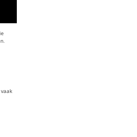
ie
n.
s vaak