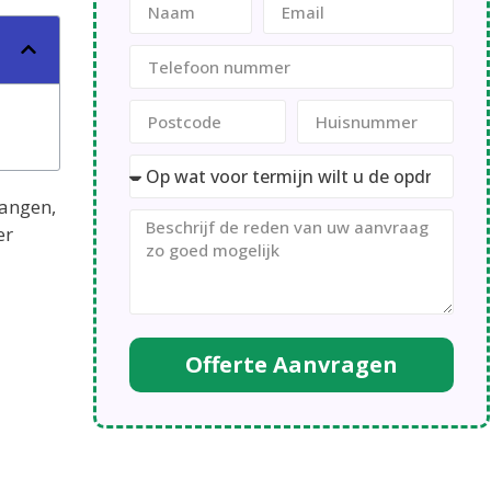
vangen,
er
Offerte Aanvragen