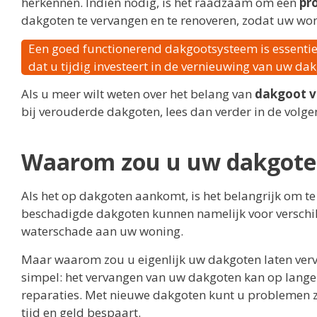
herkennen. Indien nodig, is het raadzaam om een
pr
dakgoten te vervangen en te renoveren, zodat uw won
Een goed functionerend dakgootsysteem is essentie
dat u tijdig investeert in de vernieuwing van uw da
Als u meer wilt weten over het belang van
dakgoot v
bij verouderde dakgoten, lees dan verder in de volge
Waarom zou u uw dakgoten
Als het op dakgoten aankomt, is het belangrijk om te
beschadigde dakgoten kunnen namelijk voor verschil
waterschade aan uw woning.
Maar waarom zou u eigenlijk uw dakgoten laten verva
simpel: het vervangen van uw dakgoten kan op lange t
reparaties. Met nieuwe dakgoten kunt u problemen z
tijd en geld bespaart.