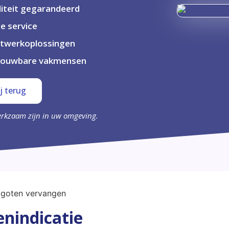
iteit gegarandeerd
le service
twerkoplossingen
rouwbare vakmensen
j terug
erkzaam zijn in uw omgeving.
nindicatie